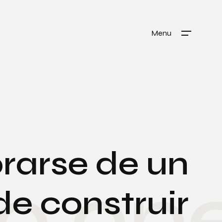
Menu
rarse de un
o ope
de construir